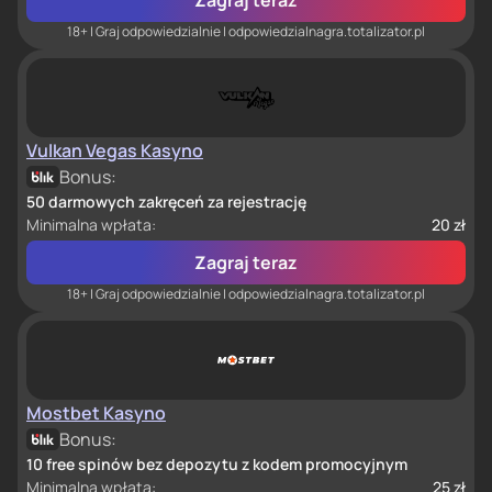
Zagraj teraz
18+ | Graj odpowiedzialnie | odpowiedzialnagra.totalizator.pl
Vulkan Vegas Kasyno
Bonus:
50 darmowych zakręceń za rejestrację
Minimalna wpłata:
20 zł
Zagraj teraz
18+ | Graj odpowiedzialnie | odpowiedzialnagra.totalizator.pl
Mostbet Kasyno
Bonus:
10 free spinów bez depozytu z kodem promocyjnym
Minimalna wpłata:
25 zł