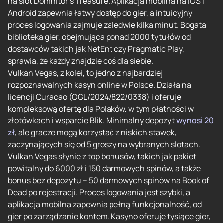
na slot Domnitor’s Treasure. Aplikacja mobilna na iOS i
Android zapewnia łatwy dostęp do gier, a intuicyjny
proces logowania zajmuje zaledwie kilka minut. Bogata
biblioteka gier, obejmująca ponad 2000 tytułów od
dostawców takich jak NetEnt czy Pragmatic Play,
sprawia, że każdy znajdzie coś dla siebie.
Vulkan Vegas, z kolei, to jedno z najbardziej
rozpoznawalnych kasyn online w Polsce. Działa na
licencji Curacao (OGL/2024/822/0338) i oferuje
kompleksową ofertę dla Polaków, w tym płatności w
złotówkach i wsparcie Blik. Minimalny depozyt
wynosi 20
zł
, ale gracze mogą korzystać z niskich stawek,
zaczynających się od 5 groszy na wybranych slotach.
Vulkan Vegas słynie z top bonusów, takich jak pakiet
powitalny do 6000 zł i 150 darmowych spinów, a także
bonus bez depozytu – 50 darmowych spinów na Book of
Dead po rejestracji. Proces logowania jest szybki, a
aplikacja mobilna zapewnia pełną funkcjonalność, od
gier po zarządzanie kontem. Kasyno oferuje tysiące gier,