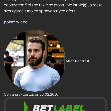
depozytem 5 zł (bo takie po prostu nie istnieją), a raczej
skorzystać z moich sprawdzonych ofert.
pokaż więcej
Milan Rabszski
Ostatnia aktualizacja: 26.02.2026