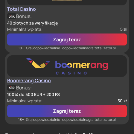
Total Casino
Bonus:
40 złotych za weryfikację
Minimalna wpłata:
5 zł
Zagraj teraz
18+ | Graj odpowiedzialnie | odpowiedzialnagra.totalizator.pl
Boomerang Casino
Bonus:
100% do 500 EUR + 200 FS
Minimalna wpłata:
50 zł
Zagraj teraz
18+ | Graj odpowiedzialnie | odpowiedzialnagra.totalizator.pl