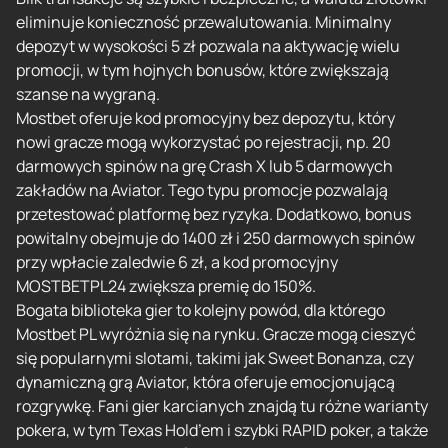
eliminuje konieczność przewalutowania. Minimalny
depozyt w wysokości 5 zł pozwala na aktywację wielu
promocji, w tym hojnych bonusów, które zwiększają
szanse na wygraną.
Mostbet oferuje kod promocyjny bez depozytu, który
nowi gracze mogą wykorzystać po rejestracji, np. 20
darmowych spinów na grę Crash X lub 5 darmowych
zakładów na Aviator. Tego typu promocje pozwalają
przetestować platformę bez ryzyka. Dodatkowo, bonus
powitalny obejmuje do 1400 zł i 250 darmowych spinów
przy wpłacie zaledwie 6 zł, a kod promocyjny
MOSTBETPL24 zwiększa premię do 150%.
Bogata biblioteka gier to kolejny powód, dla którego
Mostbet PL wyróżnia się na rynku. Gracze mogą cieszyć
się popularnymi slotami, takimi jak Sweet Bonanza, czy
dynamiczną grą Aviator, która oferuje emocjonującą
rozgrywkę. Fani gier karcianych znajdą tu różne warianty
pokera, w tym Texas Hold’em i szybki RAPID poker, a także