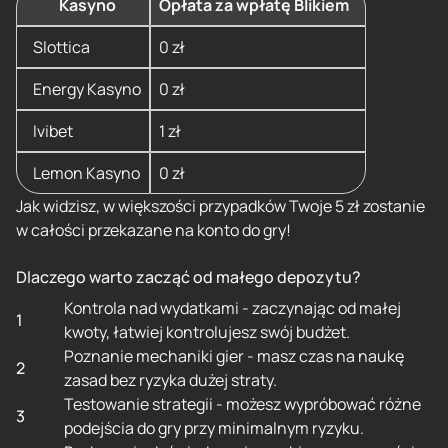
Kasyno
Opłata za wpłatę Blikiem
Slottica
0 zł
Energy Kasyno
0 zł
Ivibet
1 zł
Lemon Kasyno
0 zł
Jak widzisz, w większości przypadków Twoje 5 zł zostanie
w całości przekazane na konto do gry!
Dlaczego warto zacząć od małego depozytu?
Kontrola nad wydatkami - zaczynając od małej
kwoty, łatwiej kontrolujesz swój budżet.
Poznanie mechaniki gier - masz czas na naukę
zasad bez ryzyka dużej straty.
Testowanie strategii - możesz wypróbować różne
podejścia do gry przy minimalnym ryzyku.