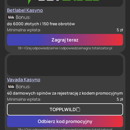
Betlabel Kasyno
Bonus:
do 6000 złotych i 150 free obrotów
Minimalna wpłata:
5 zł
Zagraj teraz
18+ | Graj odpowiedzialnie | odpowiedzialnagra.totalizator.pl
Vavada Kasyno
Bonus:
40 darmowych spinów za rejestrację z kodem promocyjnym
Minimalna wpłata:
5 zł
TOPPLWILD
Odbierz kod promocyjny
18+ | Graj odpowiedzialnie | odpowiedzialnagra.totalizator.pl