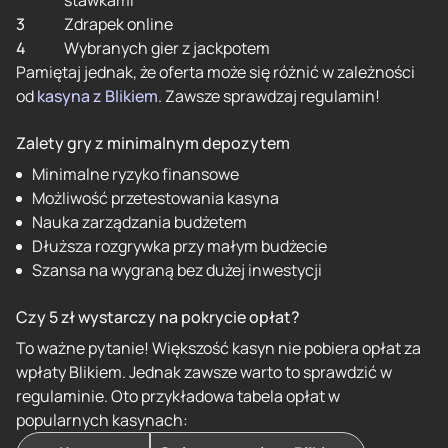
stawkami
Zdrapek online
Wybranych gier z jackpotem
Pamiętaj jednak, że oferta może się różnić w zależności
od
kasyna z Blikiem
. Zawsze sprawdzaj regulamin!
Zalety gry z minimalnym depozytem
Minimalne ryzyko finansowe
Możliwość przetestowania kasyna
Nauka zarządzania budżetem
Dłuższa rozgrywka przy małym budżecie
Szansa na wygraną bez dużej inwestycji
Czy 5 zł wystarczy na pokrycie opłat?
To ważne pytanie! Większość kasyn nie pobiera opłat za
wpłaty Blikiem. Jednak zawsze warto to sprawdzić w
regulaminie. Oto przykładowa tabela opłat w
popularnych kasynach: